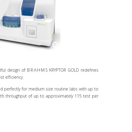
tful design of B·R·A·H·M·S KRYPTOR GOLD redefines
t efficiency.
d perfectly for medium size routine labs with up to
th throughput of up to approximately 115 test per