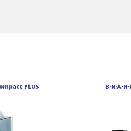
compact PLUS
B·R·A·H