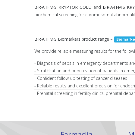
B·R·A·H·M·S KRYPTOR GOLD
and
B·R·A·H·M·S KR
biochemical screening for chromosomal abnormalit
B·R·A·H·M·S Biomarkers product range –
Biomarke
We provide reliable measuring results for the followin
- Diagnosis of sepsis in emergency departments and
- Stratification and prioritization of patients in em
- Confident follow-up testing of cancer diseases
- Reliable results and excellent precision for endoc
- Prenatal screening in fertility clinics, prenatal d
Farmacija
M