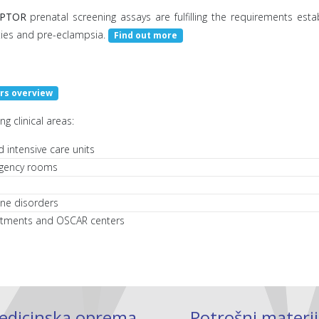
YPTOR
prenatal screening assays are fulfilling the requirements est
ies and pre-eclampsia.
Find out more
rs overview
g clinical areas:
 intensive care units
ergency rooms
rine disorders
epartments and OSCAR centers
edicinska oprema
Potrošni materij