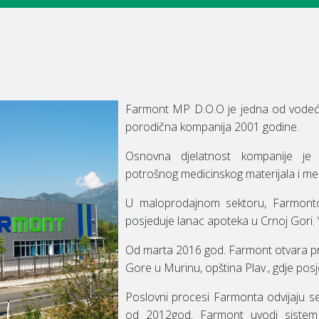
Farmont MP D.O.O je jedna od vodeći
porodična kompanija 2001 godine.
Osnovna djelatnost kompanije je v
potrošnog medicinskog materijala i m
U maloprodajnom sektoru, Farmonto
posjeduje lanac apoteka u Crnoj Gori.
Od marta 2016 god. Farmont otvara p
Gore u Murinu, opština Plav., gdje posje
Poslovni procesi Farmonta odvijaju s
od 2012god. Farmont uvodi sistem k