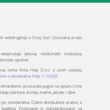
h veledrogerija u Crnoj Gori. Osnovana je kao
eleprodaja ljekova, medicinskih sredstava,
edicinske opreme.
va ćerka firma Help D.o.o. u svom sastavu
Vise o Apotekama Help >> OVDJE.
rehrambeno- proizvodni pogon na sjeveru Crne
duje plantaze aronije, maline, jabuke I sljive.
e po standardima Dobre distributivne prakse, a
valiteta. Poslovanje je standardizovano sa