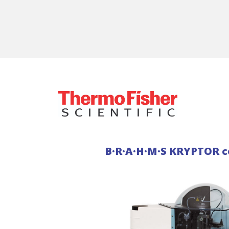
B·R·A·H·M·S KRYPTOR 