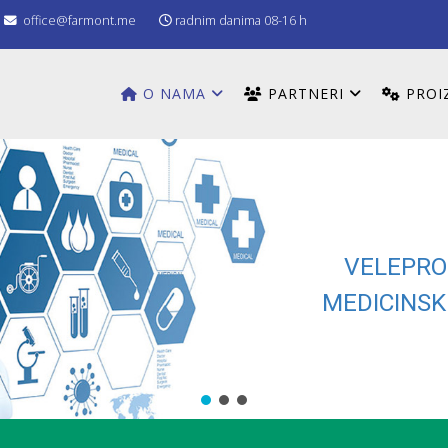
office@farmont.me
radnim danima 08-16 h
O NAMA
PARTNERI
PROI
VELEPRO
MEDICINSK