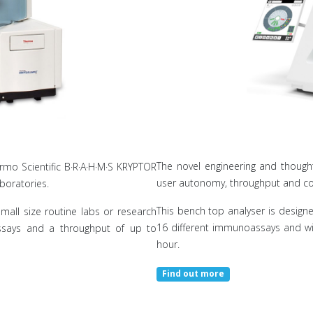
The novel engineering and though
ermo Scientific B·R·A·H·M·S KRYPTOR
user autonomy, throughput and cos
boratories.
This bench top analyser is designe
small size routine labs or research
16 different immunoassays and wi
ssays and a throughput of up to
hour.
Find out more