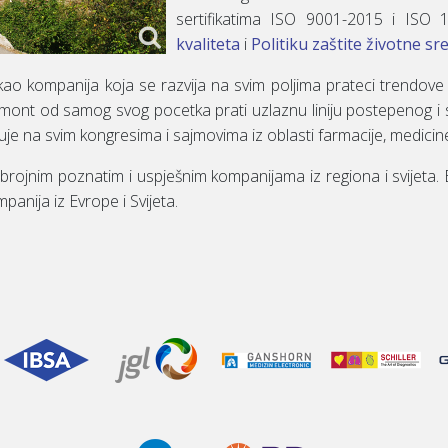
sertifikatima ISO 9001-2015 i ISO
kvaliteta
i
Politiku zaštite životne sr
o kompanija koja se razvija na svim poljima prateci trendove 
armont od samog svog pocetka prati uzlaznu liniju postepenog i s
tvuje na svim kongresima i sajmovima iz oblasti farmacije, medicin
ojnim poznatim i uspješnim kompanijama iz regiona i svijeta. Eks
panija iz Evrope i Svijeta.