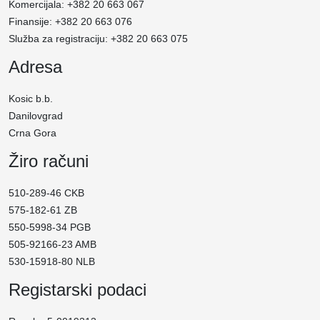
Komercijala: +382 20 663 067
Finansije: +382 20 663 076
Služba za registraciju: +382 20 663 075
Adresa
Kosic b.b.
Danilovgrad
Crna Gora
Žiro računi
510-289-46 CKB
575-182-61 ZB
550-5998-34 PGB
505-92166-23 AMB
530-15918-80 NLB
Registarski podaci