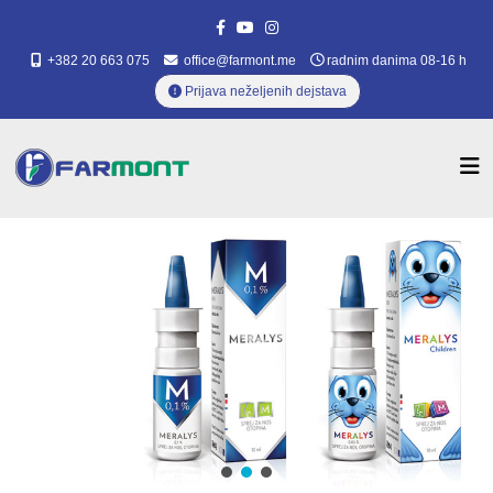
+382 20 663 075
office@farmont.me
radnim danima 08-16 h
Prijava neželjenih dejstava